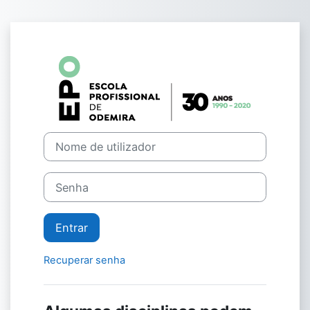
Ir para o conteúdo principal
Entrar em Form
Nome de utilizador
Senha
Entrar
Recuperar senha