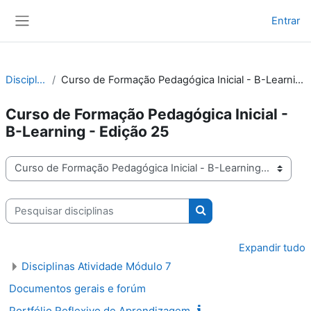
Ir para o conteúdo principal
Entrar
Painel lateral
Disciplinas
Curso de Formação Pedagógica Inicial - B-Learning - Edição 25
Curso de Formação Pedagógica Inicial -
B-Learning - Edição 25
Categorias de disciplinas
Pesquisar disciplinas
Pesquisar disciplinas
Expandir tudo
Disciplinas Atividade Módulo 7
Documentos gerais e forúm
Portfólio Reflexivo de Aprendizagem